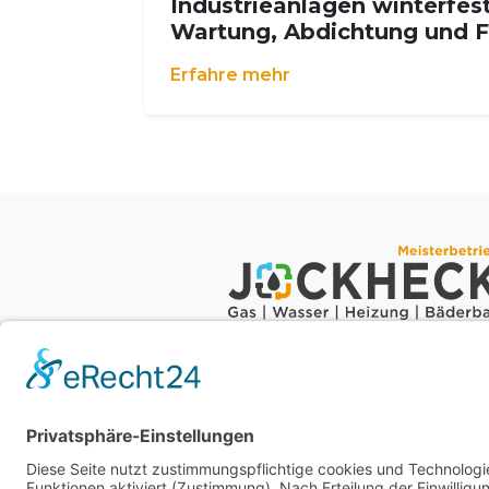
Industrieanlagen winterfes
Wartung, Abdichtung und F
Erfahre mehr
Vielen Dank für Interesse an
unserem Betrieb. Wenn Sie einen
Termin für die Installation, Wartun
oder Reparatur Ihrer Sanitär- sowi
Heizungsanlage vereinbaren
möchten, freuen sich unserer
Experten auf Ihre