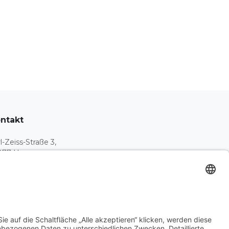
ntakt
l-Zeiss-Straße 3,
077 Hamm,
utschland
381 991430
fo@heizung-jockheck.de