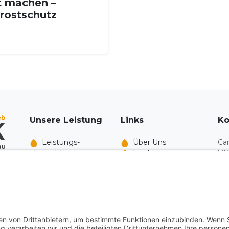
t machen –
rostschutz
Unsere Leistung
Links
Ko
Leistungs­
Über Uns
Car
übersicht
Leistungen
59
Heizung
Blog
De
Sanitär
Jobs
g
Klima
02
e
Industrie
in