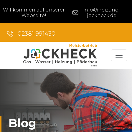
Willkommen auf unserer
info@heizung-
Webseite!
jockheck.de
02381 991430
Blog