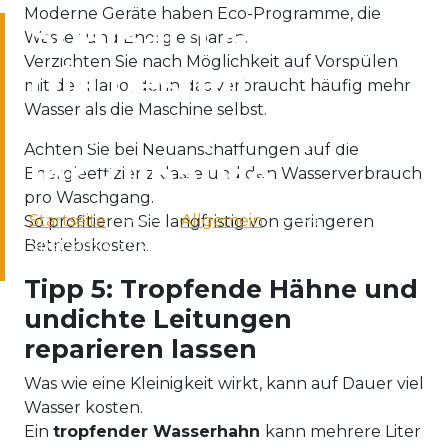
Moderne Geräte haben Eco-Programme, die
Sparsam & Smart:
Wasser und Energie sparen.
Verzichten Sie nach Möglichkeit auf Vorspülen
Die besten
mit der Hand, denn das verbraucht häufig mehr
Wasser als die Maschine selbst.
Wasserspartipps für
Achten Sie bei Neuanschaffungen auf die
Ihr Zuhause
Energieeffizienzklasse und den Wasserverbrauch
pro Waschgang.
Startseite
🡒
Allgemein
🡒
So profitieren Sie langfristig von geringeren
Sparsam & Smart: Die besten Wasserspartipps für
Betriebskosten.
Ihr Zuhause
Tipp 5: Tropfende Hähne und
undichte Leitungen
reparieren lassen
Was wie eine Kleinigkeit wirkt, kann auf Dauer viel
Wasser kosten.
Ein
tropfender Wasserhahn
kann mehrere Liter