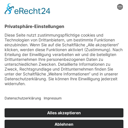
Leistungen
Blog
Jobs
Kontakt
Carl-Zeiss-Straße 3,
59077 Hamm,
Deutschland
02381 991430
info@heizung-jockheck.de
Impressum
Cookie
Datenschutz
Cookie-
Einstellungen